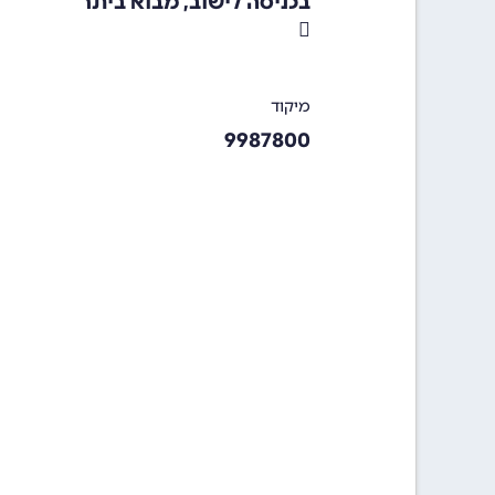
בכניסה לישוב, מבוא ביתר
מיקוד
9987800