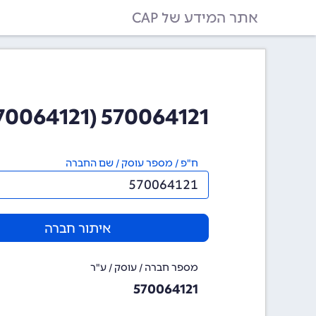
אתר המידע של CAP
570064121 (570064121)
ח"פ / מספר עוסק / שם החברה
איתור חברה
מספר חברה / עוסק / ע"ר
570064121