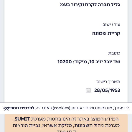
גליל חברה לקרח וקירור בעמ
עיר / ישוב
קריית שמונה
כתובת
שד יובל יניב 10, מיקוד: 10200
תאריך רישום
28/05/1953
לידיעתך, אנו משתמשים בעוגיות (cookies) באתר זה.
לפרטים נוספים »
המידע המוצג באתר זה הינו בחסות מערכת
SUMIT
,
מערכת ניהול חשבונות, סליקת אשראי, גביית הוראות
קבע ועוד.