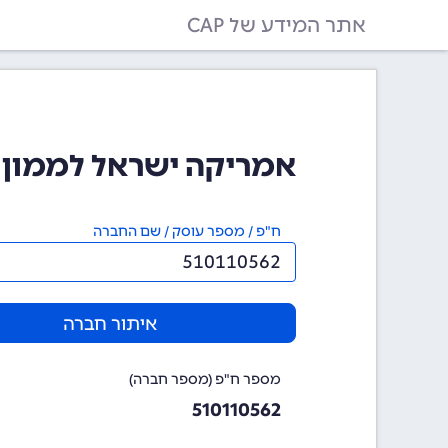
אתר המידע של CAP
אמריקה ישראל לממון ובנין 
ח"פ / מספר עוסק / שם החברה
איתור חברה
מספר ח"פ (מספר חברה)
510110562