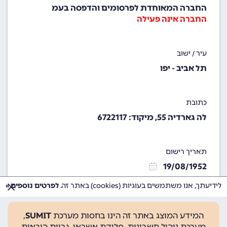
החברה המאוחדת לפרסומים והדפסה בעמ
החברה אינה פעילה
עיר / ישוב
תל אביב - יפו
כתובת
לה גארדיה 55, מיקוד: 6722117
תאריך רישום
19/08/1952
לידיעתך, אנו משתמשים בעוגיות (cookies) באתר זה.
לפרטים נוספים »
המידע המוצג באתר זה הינו בחסות מערכת
SUMIT
,
מערכת ניהול חשבונות, סליקת אשראי, גביית הוראות