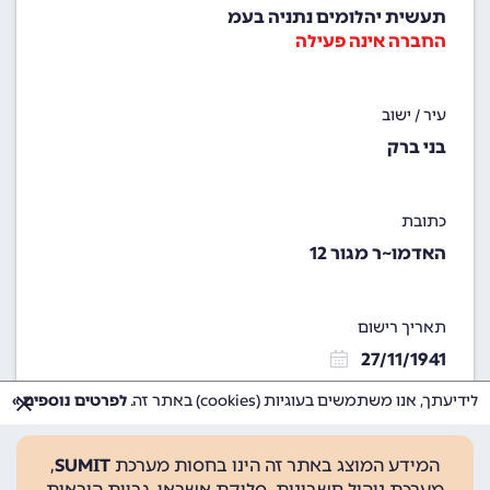
תעשית יהלומים נתניה בעמ
החברה אינה פעילה
עיר / ישוב
בני ברק
כתובת
האדמו~ר מגור 12
תאריך רישום
27/11/1941
לידיעתך, אנו משתמשים בעוגיות (cookies) באתר זה.
לפרטים נוספים »
המידע המוצג באתר זה הינו בחסות מערכת
SUMIT
,
מערכת ניהול חשבונות, סליקת אשראי, גביית הוראות