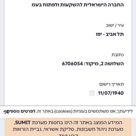
החברה הישראלית להשקעות ולפתוח בעמ
עיר / ישוב
תל אביב - יפו
כתובת
השלושה 2, מיקוד: 6706054
תאריך רישום
11/07/1940
לידיעתך, אנו משתמשים בעוגיות (cookies) באתר זה.
לפרטים נוספים »
המידע המוצג באתר זה הינו בחסות מערכת
SUMIT
,
מערכת ניהול חשבונות, סליקת אשראי, גביית הוראות
קבע ועוד.