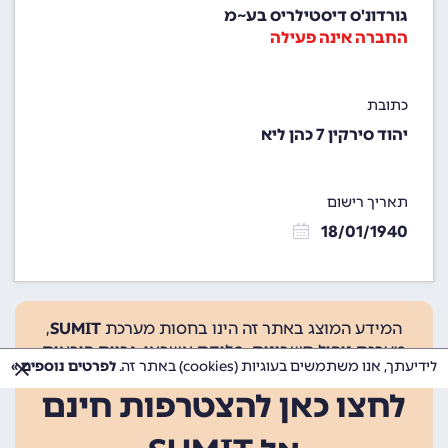
גורדונ'ס דיסטילריס בע~מ
החברה אינה פעילה
כתובת
יהוד סירקין 7 כהן ליא
תאריך רישום
18/01/1940
המידע המוצג באתר זה הינו בחסות מערכת
SUMIT
,
מערכת ניהול חשבונות, סליקת אשראי, גביית הוראות
לידיעתך, אנו משתמשים בעוגיות (cookies) באתר זה.
לפרטים נוספים »
קבע ועוד.
לחצו כאן להצטרפות חינם