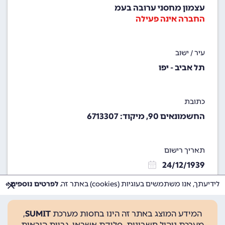
עצמון מחסני ערובה בעמ
החברה אינה פעילה
עיר / ישוב
תל אביב - יפו
כתובת
החשמונאים 90, מיקוד: 6713307
תאריך רישום
24/12/1939
לידיעתך, אנו משתמשים בעוגיות (cookies) באתר זה.
לפרטים נוספים »
המידע המוצג באתר זה הינו בחסות מערכת
SUMIT
,
מערכת ניהול חשבונות, סליקת אשראי, גביית הוראות