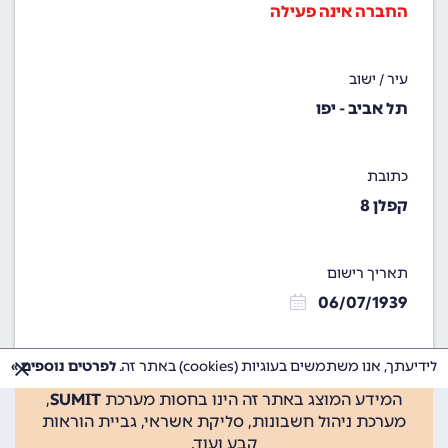
החברה אינה פעילה
עיר / ישוב
תל אביב - יפו
כתובת
קפלן 8
תאריך רישום
06/07/1939
לידיעתך, אנו משתמשים בעוגיות (cookies) באתר זה.
לפרטים נוספים »
המידע המוצג באתר זה הינו בחסות מערכת
SUMIT
,
מערכת ניהול חשבונות, סליקת אשראי, גביית הוראות
קבע ועוד.