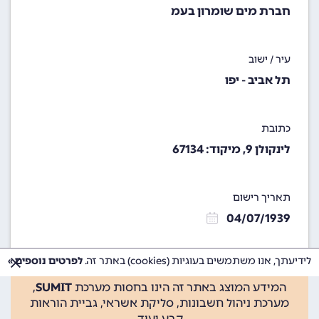
חברת מים שומרון בעמ
עיר / ישוב
תל אביב - יפו
כתובת
לינקולן 9, מיקוד: 67134
תאריך רישום
04/07/1939
לידיעתך, אנו משתמשים בעוגיות (cookies) באתר זה.
לפרטים נוספים »
המידע המוצג באתר זה הינו בחסות מערכת
SUMIT
,
מערכת ניהול חשבונות, סליקת אשראי, גביית הוראות
קבע ועוד.