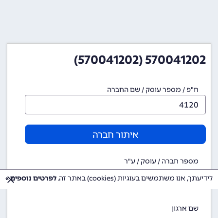
570041202 (570041202)
ח"פ / מספר עוסק / שם החברה
איתור חברה
מספר חברה / עוסק / ע"ר
570041202
לידיעתך, אנו משתמשים בעוגיות (cookies) באתר זה.
לפרטים נוספים »
שם ארגון