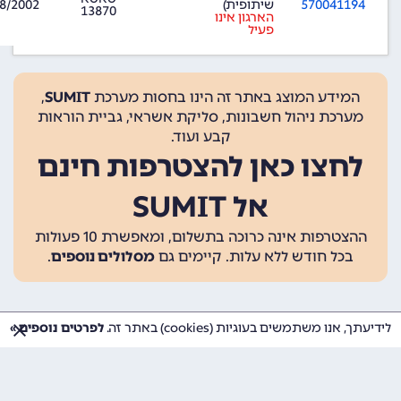
570041194
שיתופית)
8/2002
13870
הארגון אינו
פעיל
המידע המוצג באתר זה הינו בחסות מערכת
SUMIT
,
מערכת ניהול חשבונות, סליקת אשראי, גביית הוראות
קבע ועוד.
לחצו כאן להצטרפות חינם
אל SUMIT
ההצטרפות אינה כרוכה בתשלום, ומאפשרת 10 פעולות
בכל חודש ללא עלות. קיימים גם
מסלולים נוספים
.
לידיעתך, אנו משתמשים בעוגיות (cookies) באתר זה.
לפרטים נוספים »