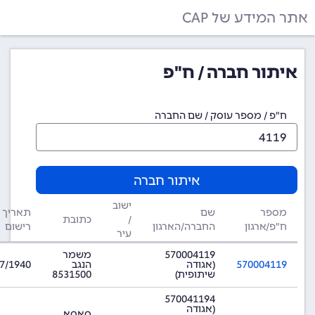
אתר המידע של CAP
איתור חברה / ח"פ
ח"פ / מספר עוסק / שם החברה
איתור חברה
ישוב
מספר
שם
תאריך
/
כתובת
ח"פ/ארגון
החברה/הארגון
רישום
עיר
570004119
משמר
570004119
(אגודה
הנגב
7/1940
שיתופית)
8531500
570041194
(אגודה
סאסא