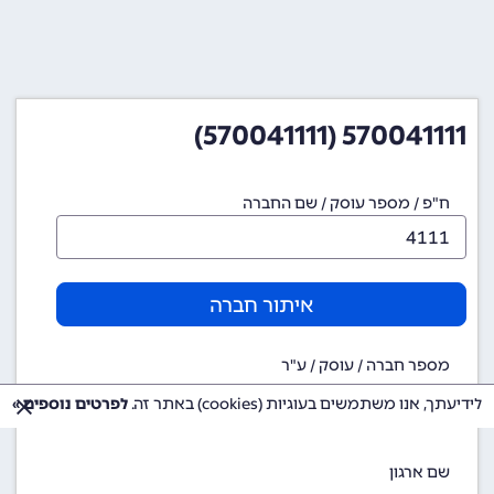
570041111 (570041111)
ח"פ / מספר עוסק / שם החברה
איתור חברה
מספר חברה / עוסק / ע"ר
570041111
לידיעתך, אנו משתמשים בעוגיות (cookies) באתר זה.
לפרטים נוספים »
שם ארגון