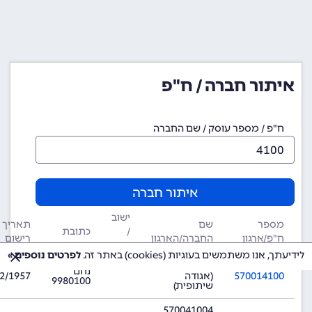
איתור חברה / ח"פ
ח"פ / מספר עוסק / שם החברה
איתור חברה
ישוב
מספר
שם
תאריך
/
כתובת
ח"פ/ארגון
החברה/הארגון
רישום
עיר
לידיעתך, אנו משתמשים בעוגיות (cookies) באתר זה.
לפרטים נוספים »
570014100
נחם
570014100
(אגודה
2/1957
9980100
שיתופית)
570041004