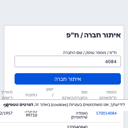
איתור חברה / ח"פ
ח"פ / מספר עוסק / שם החברה
איתור חברה
ישוב
מספר
שם
תאריך
/
כתובת
ח"פ/ארגון
החברה/הארגון
רישום
עיר
לידיעתך, אנו משתמשים בעוגיות (cookies) באתר זה.
לפרטים נוספים »
570014084
מחסיה
570014084
(אגודה
2/1957
99710
שיתופית)
570040840