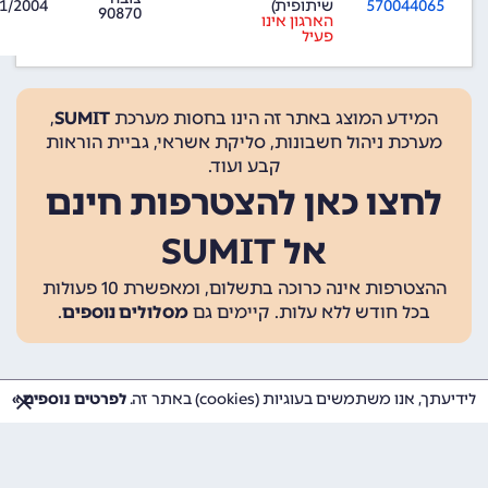
570044065
שיתופית)
1/2004
90870
הארגון אינו
פעיל
המידע המוצג באתר זה הינו בחסות מערכת
SUMIT
,
מערכת ניהול חשבונות, סליקת אשראי, גביית הוראות
קבע ועוד.
לחצו כאן להצטרפות חינם
אל SUMIT
ההצטרפות אינה כרוכה בתשלום, ומאפשרת 10 פעולות
בכל חודש ללא עלות. קיימים גם
מסלולים נוספים
.
לידיעתך, אנו משתמשים בעוגיות (cookies) באתר זה.
לפרטים נוספים »