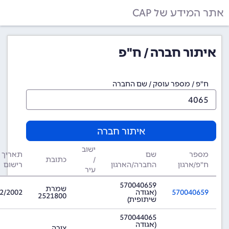
אתר המידע של CAP
איתור חברה / ח"פ
ח"פ / מספר עוסק / שם החברה
איתור חברה
ישוב
מספר
שם
תאריך
/
כתובת
ח"פ/ארגון
החברה/הארגון
רישום
עיר
570040659
שמרת
570040659
(אגודה
2/2002
2521800
שיתופית)
570044065
(אגודה
צובה