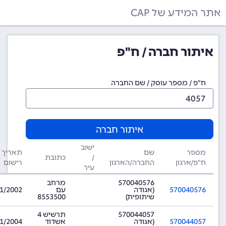
אתר המידע של CAP
איתור חברה / ח"פ
ח"פ / מספר עוסק / שם החברה
איתור חברה
ישוב
מספר
שם
תאריך
/
כתובת
ח"פ/ארגון
החברה/הארגון
רישום
עיר
570040576
מרחב
570040576
(אגודה
עם
1/2002
שיתופית)
8553500
570044057
תרשיש 4
570044057
(אגודה
אשדוד
1/2004