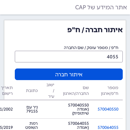
אתר המידע של CAP
איתור חברה / ח"פ
ח"פ / מספר עוסק / שם החברה
איתור חברה
ישוב
מספר
שם
תאריך
/
כתובת
ח"פ/ארגון
החברה/הארגון
רישום
עיר
570040550
ניר עם
570040550
(אגודה
1/2002
79155
שיתופית)
570064055
רמת
570064055
(אגודה
השופט
5/2019