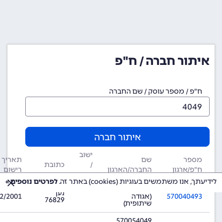
איתור חברה / ח"פ
ח"פ / מספר עוסק / שם החברה
איתור חברה
ישוב
מספר
שם
תאריך
/
כתובת
ח"פ/ארגון
החברה/הארגון
רישום
עיר
לידיעתך, אנו משתמשים בעוגיות (cookies) באתר זה.
לפרטים נוספים »
570040493
נען
570040493
(אגודה
2/2001
76829
שיתופית)
570054049