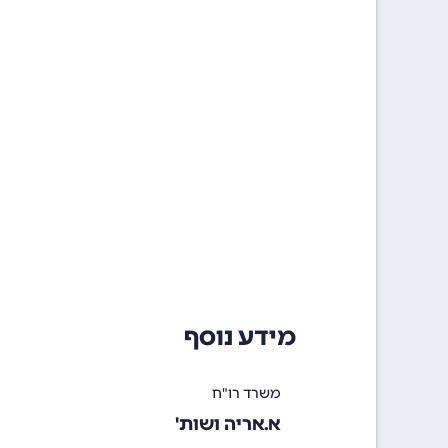
מידע נוסף
משרד רו"ח
א.אריה ושות'