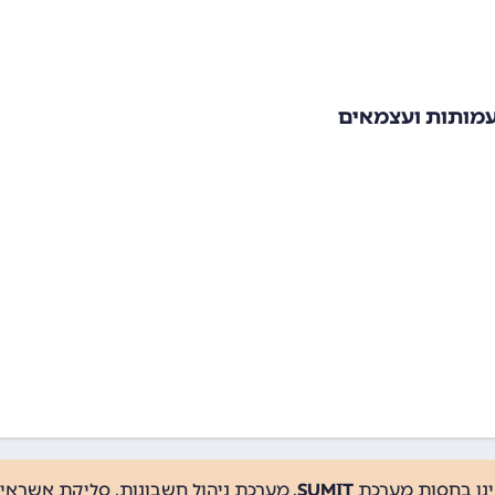
עמותות ועצמאים
ינו בחסות מערכת
SUMIT
, מערכת ניהול חשבונות, סליקת אשראי, 